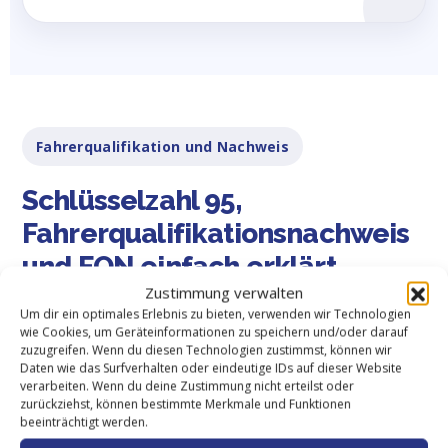
Fahrerqualifikation und Nachweis
Schlüsselzahl 95,
Fahrerqualifikationsnachweis
und FQN einfach erklärt
Zustimmung verwalten
Viele Suchanfragen drehen sich weiterhin um die
Um dir ein optimales Erlebnis zu bieten, verwenden wir Technologien
wie Cookies, um Geräteinformationen zu speichern und/oder darauf
Schlüsselzahl 95. Gleichzeitig werden Begriffe wie
zuzugreifen. Wenn du diesen Technologien zustimmst, können wir
Fahrerqualifikation, Fahrerqualifikationsnachweis,
Daten wie das Surfverhalten oder eindeutige IDs auf dieser Website
verarbeiten. Wenn du deine Zustimmung nicht erteilst oder
Fahrerqualifizierungsnachweis und FQN
zurückziehst, können bestimmte Merkmale und Funktionen
beeinträchtigt werden.
verwendet. Deshalb erklären wir die wichtigsten