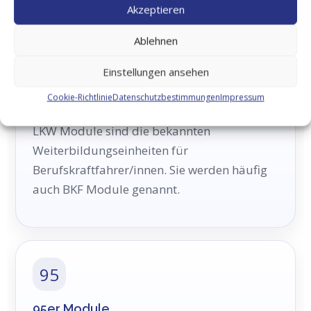
Punkte verständlich.
Akzeptieren
Ablehnen
🚚
Einstellungen ansehen
Cookie-Richtlinie
Datenschutzbestimmungen
Impressum
LKW Module
LKW Module sind die bekannten
Weiterbildungseinheiten für
Berufskraftfahrer/innen. Sie werden häufig
auch BKF Module genannt.
95
95er Module