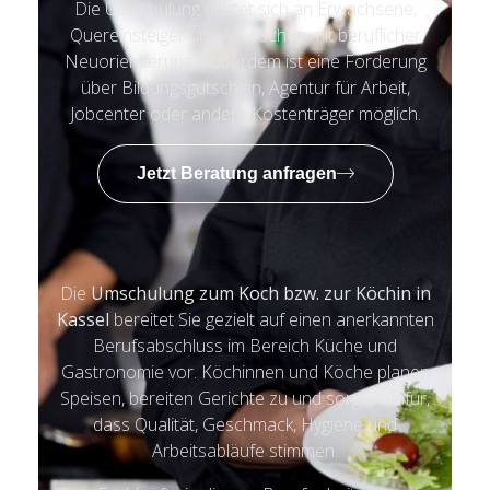
Die Umschulung richtet sich an Erwachsene,
Quereinsteiger und Menschen mit beruflicher
Neuorientierung. Außerdem ist eine Förderung
über Bildungsgutschein, Agentur für Arbeit,
Jobcenter oder andere Kostenträger möglich.
Jetzt Beratung anfragen
Die
Umschulung zum Koch bzw. zur Köchin in
Kassel
bereitet Sie gezielt auf einen anerkannten
Berufsabschluss im Bereich Küche und
Gastronomie vor. Köchinnen und Köche planen
Speisen, bereiten Gerichte zu und sorgen dafür,
dass Qualität, Geschmack, Hygiene und
Arbeitsabläufe stimmen.