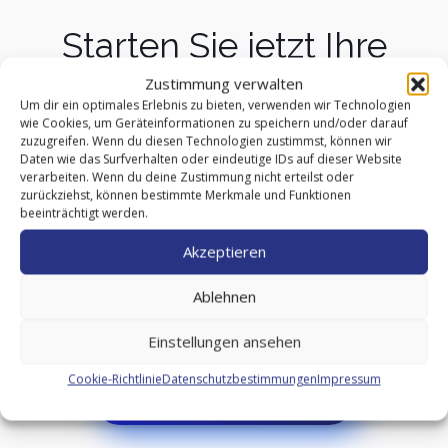
Starten Sie jetzt Ihre
Zustimmung verwalten
Zukunft in Küche und
Um dir ein optimales Erlebnis zu bieten, verwenden wir Technologien
wie Cookies, um Geräteinformationen zu speichern und/oder darauf
Gastronomie
zuzugreifen. Wenn du diesen Technologien zustimmst, können wir
Daten wie das Surfverhalten oder eindeutige IDs auf dieser Website
verarbeiten. Wenn du deine Zustimmung nicht erteilst oder
zurückziehst, können bestimmte Merkmale und Funktionen
beeinträchtigt werden.
Sichern Sie sich jetzt Ihre persönliche Beratung und
Akzeptieren
erfahren Sie, wie Sie über die Umschulung zum
Koch bzw. zur Köchin in Kassel einen anerkannten
Ablehnen
Berufsabschluss erwerben können.
Einstellungen ansehen
Cookie-Richtlinie
Datenschutzbestimmungen
Impressum
KONTAKT AUFNEHMEN