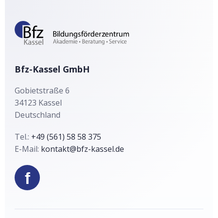
r
n
a
t
i
v
Bfz-Kassel GmbH
e
Gobietstraße 6
:
34123
Kassel
Deutschland
Tel.:
+49 (561) 58 58 375
E-Mail:
kontakt@bfz-kassel.de
f