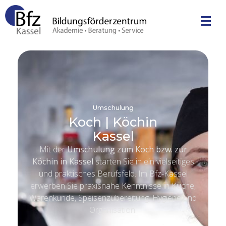
Bfz Kassel GmbH - Bildungsförderzentrum
Akademie | Unternehmensberatung | Service
Umschulung
Koch | Köchin
Kassel
Mit der
Umschulung zum Koch bzw. zur
Köchin in Kassel
starten Sie in ein vielseitiges
und praktisches Berufsfeld. Im Bfz-Kassel
erwerben Sie praxisnahe Kenntnisse in Küche,
Warenkunde, Speisenzubereitung, Hygiene und
Organisation.