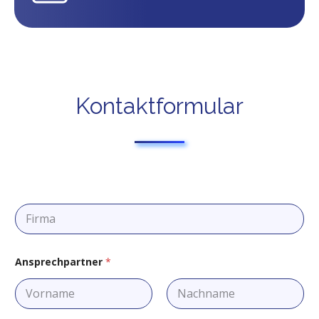
Kontaktformular
F
i
r
m
a
Ansprechpartner
*
Vorname
Nachname