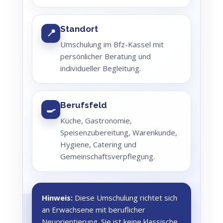
Standort
📍
Umschulung im Bfz-Kassel mit
persönlicher Beratung und
individueller Begleitung.
Berufsfeld
🍳
Küche, Gastronomie,
Speisenzubereitung, Warenkunde,
Hygiene, Catering und
Gemeinschaftsverpflegung.
Hinweis:
Diese Umschulung richtet sich
an Erwachsene mit beruflicher
Neuorientierung. Sie ist keine klassische