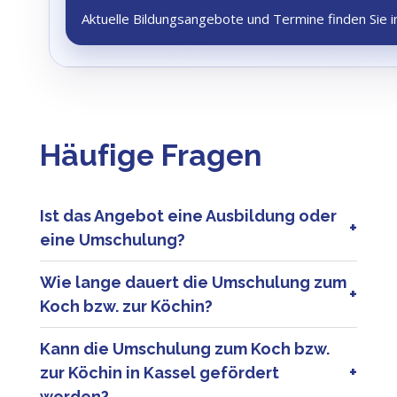
Aktuelle Bildungsangebote und Termine finden Sie 
Häufige Fragen
Ist das Angebot eine Ausbildung oder
eine Umschulung?
Dieses Angebot ist eine Umschulung für
Wie lange dauert die Umschulung zum
Erwachsene. Die Inhalte orientieren sich am
Koch bzw. zur Köchin?
anerkannten Ausbildungsberuf Koch bzw.
Köchin, richten sich aber gezielt an Menschen
Die Umschulung zum Koch bzw. zur Köchin
Kann die Umschulung zum Koch bzw.
mit beruflicher Neuorientierung.
dauert in der Regel 24 Monate in Vollzeit oder
zur Köchin in Kassel gefördert
36 Monate in Teilzeit.
werden?