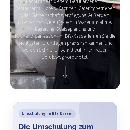
Fachkräfte in diesem Beruf arbeiten in
Restaurants, Hotels, Kantinen, Cateringbetrieben
oder Gemeinschaftsverpflegung. Außerdem
übernehmen sie Aufgaben in Warenannahme,
Lagerung, Speiseplanung und
Küchenorganisation. Im Bfz-Kassel lernen Sie die
wichtigsten Grundlagen praxisnah kennen und
werden Schritt für Schritt auf Ihren neuen
Berufsweg vorbereitet.
Umschulung im Bfz-Kassel
Die Umschulung zum