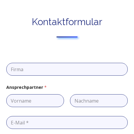
Kontaktformular
F
i
r
m
a
Ansprechpartner
*
Vorname
Nachname
E
-
M
a