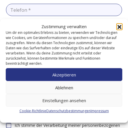
i
T
l
e
*
l
e
f
Zustimmung verwalten
T
o
h
Um dir ein optimales Erlebnis zu bieten, verwenden wir Technologien
n
e
wie Cookies, um Geräteinformationen zu speichern und/oder darauf
*
m
zuzugreifen. Wenn du diesen Technologien zustimmst, können wir
a
N
Daten wie das Surfverhalten oder eindeutige IDs auf dieser Website
*
a
verarbeiten. Wenn du deine Zustimmung nicht erteilst oder
c
zurückziehst, können bestimmte Merkmale und Funktionen
h
beeinträchtigt werden.
r
i
Akzeptieren
c
h
t
Ablehnen
Einstellungen ansehen
Cookie-Richtlinie
Datenschutzbestimmungen
Impressum
Einwilligung zur Datenverarbeitung
*
Ich stimme der Verarbeitung meiner personenbezogenen