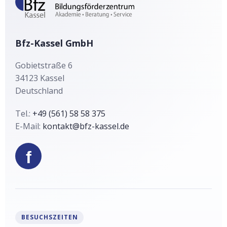
t
i
v
Bfz-Kassel GmbH
e
:
Gobietstraße 6
34123
Kassel
Deutschland
Tel.:
+49 (561) 58 58 375
E-Mail:
kontakt@bfz-kassel.de
f
BESUCHSZEITEN