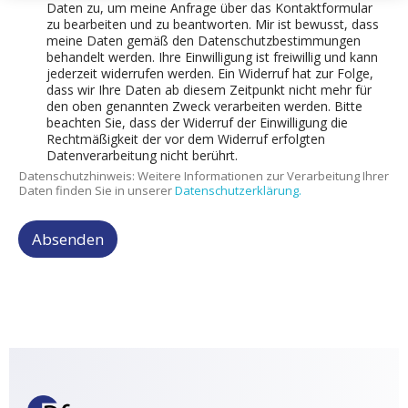
Daten zu, um meine Anfrage über das Kontaktformular
zu bearbeiten und zu beantworten. Mir ist bewusst, dass
meine Daten gemäß den Datenschutzbestimmungen
behandelt werden. Ihre Einwilligung ist freiwillig und kann
jederzeit widerrufen werden. Ein Widerruf hat zur Folge,
dass wir Ihre Daten ab diesem Zeitpunkt nicht mehr für
den oben genannten Zweck verarbeiten werden. Bitte
beachten Sie, dass der Widerruf der Einwilligung die
Rechtmäßigkeit der vor dem Widerruf erfolgten
Datenverarbeitung nicht berührt.
Datenschutzhinweis: Weitere Informationen zur Verarbeitung Ihrer
Daten finden Sie in unserer
Datenschutzerklärung.
Absenden
A
l
t
e
r
n
a