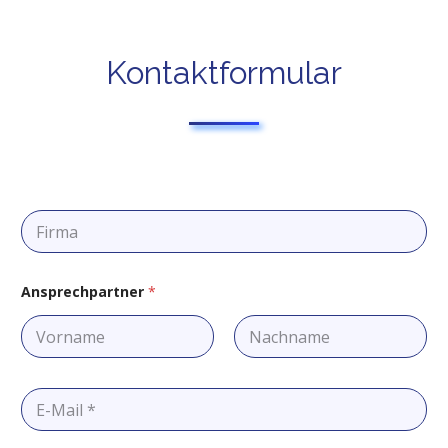
Kontaktformular
F
i
r
m
a
Ansprechpartner
*
Vorname
Nachname
E
-
M
a