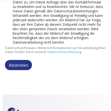
Daten zu, um meine Anfrage über das Kontaktformular
zu bearbeiten und zu beantworten. Mir ist bewusst, dass
meine Daten gemäß den Datenschutzbestimmungen
behandelt werden. Ihre Einwilligung ist freiwillig und kann
jederzeit widerrufen werden. Ein Widerruf hat zur Folge,
dass wir Ihre Daten ab diesem Zeitpunkt nicht mehr für
den oben genannten Zweck verarbeiten werden. Bitte
beachten Sie, dass der Widerruf der Einwilligung die
Rechtmäßigkeit der vor dem Widerruf erfolgten
Datenverarbeitung nicht berührt.
Datenschutzhinweis: Weitere Informationen zur Verarbeitung Ihrer
Daten finden Sie in unserer
Datenschutzerklärung.
Absenden
A
l
t
e
r
n
a