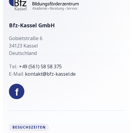
t
i
v
Bfz-Kassel GmbH
e
:
Gobietstraße 6
34123
Kassel
Deutschland
Tel.:
+49 (561) 58 58 375
E-Mail:
kontakt@bfz-kassel.de
f
BESUCHSZEITEN