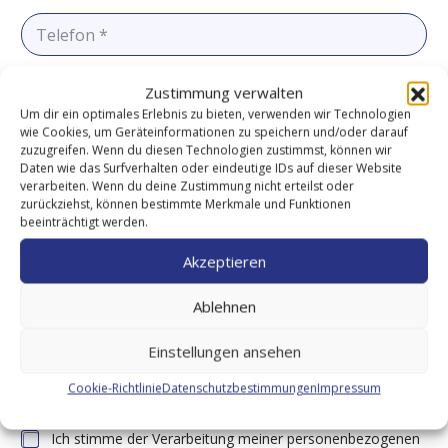
i
T
l
e
*
l
e
f
Zustimmung verwalten
T
o
h
Um dir ein optimales Erlebnis zu bieten, verwenden wir Technologien
n
e
wie Cookies, um Geräteinformationen zu speichern und/oder darauf
*
m
zuzugreifen. Wenn du diesen Technologien zustimmst, können wir
a
N
Daten wie das Surfverhalten oder eindeutige IDs auf dieser Website
*
a
verarbeiten. Wenn du deine Zustimmung nicht erteilst oder
c
zurückziehst, können bestimmte Merkmale und Funktionen
h
beeinträchtigt werden.
r
i
Akzeptieren
c
h
t
Ablehnen
Einstellungen ansehen
Cookie-Richtlinie
Datenschutzbestimmungen
Impressum
Einwilligung zur Datenverarbeitung
*
Ich stimme der Verarbeitung meiner personenbezogenen