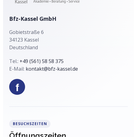
i
v
Bfz-Kassel GmbH
e
:
Gobietstraße 6
34123
Kassel
Deutschland
Tel.:
+49 (561) 58 58 375
E-Mail:
kontakt@bfz-kassel.de
f
BESUCHSZEITEN
Öffnungszeiten