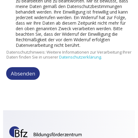
zu bearbeiten und zu beantworten. Mir ist bewusst, dass
meine Daten gemäß den Datenschutzbestimmungen
behandelt werden. Ihre Einwilligung ist freiwillig und kann
jederzeit widerrufen werden. Ein Widerruf hat zur Folge,
dass wir Ihre Daten ab diesem Zeitpunkt nicht mehr für
den oben genannten Zweck verarbeiten werden. Bitte
beachten Sie, dass der Widerruf der Einwilligung die
Rechtmäßigkeit der vor dem Widerruf erfolgten
Datenverarbeitung nicht berührt.
Datenschutzhinweis: Weitere Informationen zur Verarbeitung Ihrer
Daten finden Sie in unserer
Datenschutzerklärung.
Absenden
A
l
t
e
r
n
a
t