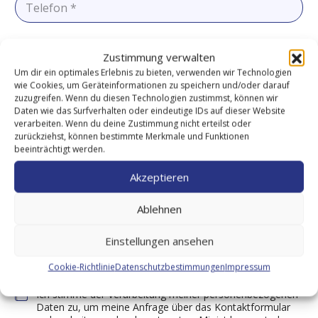
l
e
*
l
e
f
T
Zustimmung verwalten
o
h
n
Um dir ein optimales Erlebnis zu bieten, verwenden wir Technologien
e
*
m
wie Cookies, um Geräteinformationen zu speichern und/oder darauf
a
N
zuzugreifen. Wenn du diesen Technologien zustimmst, können wir
*
a
Daten wie das Surfverhalten oder eindeutige IDs auf dieser Website
c
verarbeiten. Wenn du deine Zustimmung nicht erteilst oder
h
zurückziehst, können bestimmte Merkmale und Funktionen
r
beeinträchtigt werden.
i
c
Akzeptieren
h
t
Ablehnen
Einstellungen ansehen
Cookie-Richtlinie
Datenschutzbestimmungen
Impressum
Einwilligung zur Datenverarbeitung
*
Ich stimme der Verarbeitung meiner personenbezogenen
Daten zu, um meine Anfrage über das Kontaktformular