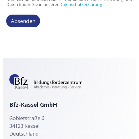
Daten finden Sie in unserer
Datenschutzerklärung.
Absenden
A
l
t
e
r
n
a
t
i
v
Bfz-Kassel GmbH
e
:
Gobietstraße 6
34123
Kassel
Deutschland