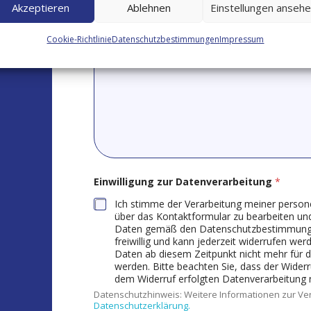
Akzeptieren
Ablehnen
Einstellungen anseh
a
N
*
a
c
Cookie-Richtlinie
Datenschutzbestimmungen
Impressum
h
r
i
c
h
t
Einwilligung zur Datenverarbeitung
*
Ich stimme der Verarbeitung meiner pers
über das Kontaktformular zu bearbeiten und
Daten gemäß den Datenschutzbestimmungen behandelt we
freiwillig und kann jederzeit widerrufen werd
Daten ab diesem Zeitpunkt nicht mehr für 
werden. Bitte beachten Sie, dass der Widerr
dem Widerruf erfolgten Datenverarbeitung n
Datenschutzhinweis: Weitere Informationen zur Ver
Datenschutzerklärung.