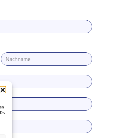
Nachname
sen
IDs