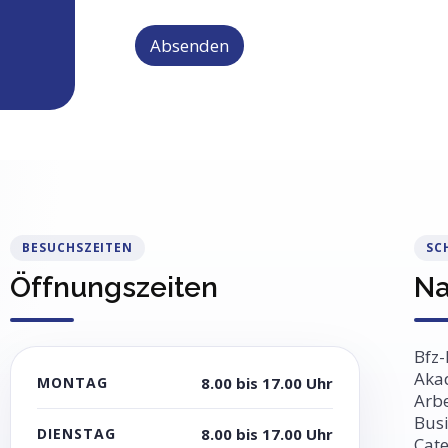
Absenden
A
l
t
e
r
n
a
t
BESUCHSZEITEN
SC
i
Öffnungszeiten
Na
v
e
:
Bfz-
Aka
MONTAG
8.00 bis 17.00 Uhr
Arbe
Busi
DIENSTAG
8.00 bis 17.00 Uhr
Cate