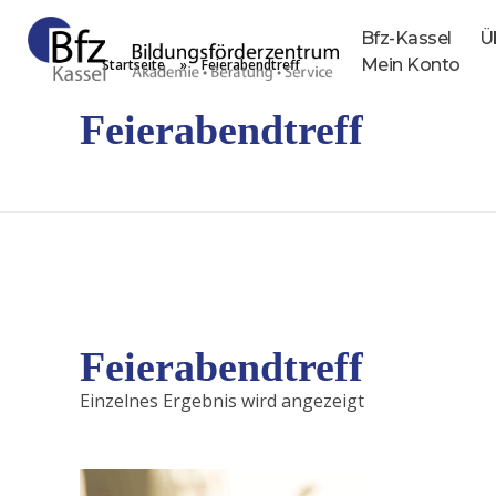
Bfz-Kassel
Ü
Mein Konto
Startseite
»
Feierabendtreff
Bfz Kassel GmbH - Bildungsförderzentrum
Akademie | Unternehmensberatung | Service
Feierabendtreff
Feierabendtreff
Einzelnes Ergebnis wird angezeigt