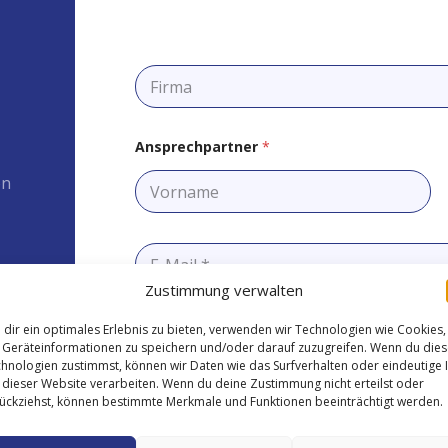
F
i
r
m
a
Ansprechpartner
*
on
Vorname
E
-
M
Zustimmung verwalten
a
i
T
dir ein optimales Erlebnis zu bieten, verwenden wir Technologien wie Cookies,
l
e
Geräteinformationen zu speichern und/oder darauf zuzugreifen. Wenn du die
*
l
hnologien zustimmst, können wir Daten wie das Surfverhalten oder eindeutige 
e
 dieser Website verarbeiten. Wenn du deine Zustimmung nicht erteilst oder
f
T
ückziehst, können bestimmte Merkmale und Funktionen beeinträchtigt werden.
o
h
n
e
*
m